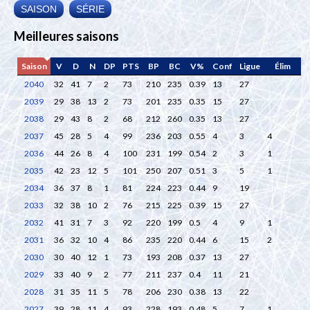
SAISON
SÉRIE
Meilleures saisons
Saison
V
D
N
DP
PTS
BP
BC
V%
Conf
Ligue
Élim
2040
32
41
7
2
73
210
235
0.39
13
27
2039
29
38
13
2
73
201
235
0.35
15
27
2038
29
43
8
2
68
212
260
0.35
13
27
2037
45
28
5
4
99
236
203
0.55
4
3
4
2036
44
26
8
4
100
231
199
0.54
2
3
1
2035
42
23
12
5
101
250
207
0.51
3
5
1
2034
36
37
8
1
81
224
223
0.44
9
19
2033
32
38
10
2
76
215
225
0.39
15
27
2032
41
31
7
3
92
220
199
0.5
4
9
1
2031
36
32
10
4
86
235
220
0.44
6
15
2
2030
30
40
12
1
73
193
208
0.37
13
27
2029
33
40
9
2
77
211
237
0.4
11
21
2028
31
35
11
5
78
206
230
0.38
13
22
2027
39
28
11
4
93
228
193
0.48
5
7
1