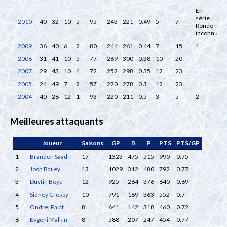
En
série.
2010
40
32
10
5
95
243
221
0.49
5
7
Ronde
inconnu
2009
36
40
6
2
80
244
261
0.44
7
15
1
2008
31
41
10
5
77
269
300
0.38
10
20
2007
29
43
10
4
72
252
298
0.35
12
23
2005
24
49
7
2
57
220
278
0.3
12
23
2004
40
28
12
1
93
220
211
0.5
3
5
2
Meilleures attaquants
Joueur
Saisons
GP
B
P
PTS
PTS/GP
1
Brandon Saad
17
1323
475
515
990
0.75
2
Josh Bailey
13
1029
312
480
792
0.77
3
Dustin Boyd
12
925
264
376
640
0.69
4
Sidney Crosby
10
791
189
363
552
0.7
5
Ondrej Palat
8
641
142
318
460
0.72
6
Evgeni Malkin
8
588
207
247
454
0.77