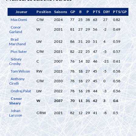
Joueur
Position
Saisons
GP
B
P
PTS
Diff
PTS/GP
Max Domi
C/W
2024
77
25
38
63
27
0.82
Conor
W
2031
81
27
29
56
-2
0.69
Garland
Brad
LW
2012
86
31
20
51
4
0.59
Marchand
Pius Suter
C/W
2031
82
22
25
47
-5
0.57
Sidney
C
2007
76
14
32
46
-21
0.61
Crosby
Tom Wilson
RW
2023
78
18
27
45
-5
0.58
Anthony
C/W
2030
78
18
27
45
0
0.58
Cirelli
Ondrej Palat
LW
2022
78
16
28
44
-3
0.56
Conor
W
2037
70
11
31
42
3
0.6
Sheary
Johan
C/RW
2021
82
12
29
41
-8
0.5
Larsson