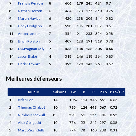
7
Francis Perron
8
606
179
245
424
0.7
8
Nathan Horton
6
464
173
177
350
0.75
9
Martin Havlat
6
420
138
206
344
0.82
10
Cody Hodgson
8
558
136
201
337
0.6
11
Anton Lander
7
554
91
233
324
0.58
12
Brian Rolston
5
409
128
191
319
0.78
13
D'Artagnan Joly
7
463
138
168
306
0.66
14
Jason Blake
4
318
146
118
264
0.83
15
Chris Stewart
5
395
120
143
263
0.67
Meilleures défenseurs
Joueur
Saisons
GP
B
P
PTS
PTS/GP
1
Brian Lee
14
1067
113
548
661
0.62
2
Thomas Chabot
10
785
124
443
567
0.72
3
Nicklas Kronwall
8
593
51
255
306
0.52
4
Alex Goligoski
10
776
55
242
297
0.38
5
Marco Scandella
10
774
78
160
238
0.31