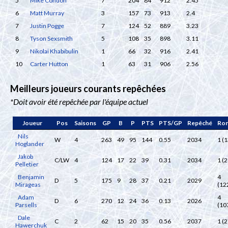
5
Mike Condon
7
204
84
912
2.45
6
Matt Murray
3
157
73
913
2.4
7
Justin Pogge
7
124
52
889
3.23
8
Tyson Sexsmith
5
108
35
898
3.11
9
Nikolai Khabibulin
1
66
32
916
2.41
10
Carter Hutton
1
63
31
906
2.56
Meilleurs joueurs courants repêchées
*Doit avoir été repêchée par l'équipe actuel
Joueur
Pos
Saisons
GP
B
P
PTS
PTS/GP
Repêché
Ro
Nils
W
4
263
49
95
144
0.55
2034
1 (1
Hoglander
Jakob
C/LW
4
124
17
22
39
0.31
2034
1 (2
Pelletier
Benjamin
4
D
5
175
9
28
37
0.21
2029
Mirageas
(12
Adam
4
D
6
270
12
24
36
0.13
2026
Parsells
(10
Dale
C
2
62
15
20
35
0.56
2037
1 (2
Hawerchuk