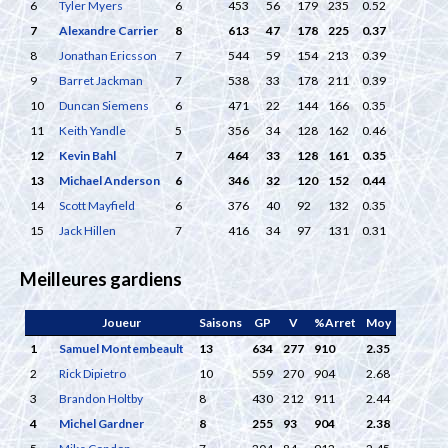
6
Tyler Myers
6
453
56
179
235
0.52
7
Alexandre Carrier
8
613
47
178
225
0.37
8
Jonathan Ericsson
7
544
59
154
213
0.39
9
Barret Jackman
7
538
33
178
211
0.39
10
Duncan Siemens
6
471
22
144
166
0.35
11
Keith Yandle
5
356
34
128
162
0.46
12
Kevin Bahl
7
464
33
128
161
0.35
13
Michael Anderson
6
346
32
120
152
0.44
14
Scott Mayfield
6
376
40
92
132
0.35
15
Jack Hillen
7
416
34
97
131
0.31
Meilleures gardiens
Joueur
Saisons
GP
V
%Arret
Moy
1
Samuel Montembeault
13
634
277
910
2.35
2
Rick Dipietro
10
559
270
904
2.68
3
Brandon Holtby
8
430
212
911
2.44
4
Michel Gardner
8
255
93
904
2.38