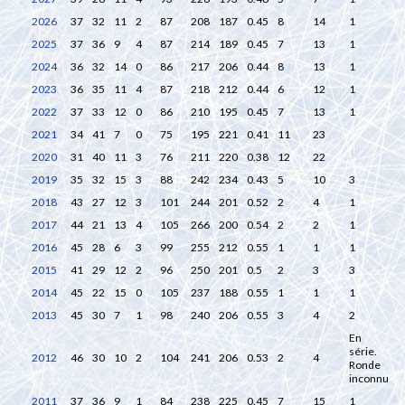
2026
37
32
11
2
87
208
187
0.45
8
14
1
2025
37
36
9
4
87
214
189
0.45
7
13
1
2024
36
32
14
0
86
217
206
0.44
8
13
1
2023
36
35
11
4
87
218
212
0.44
6
12
1
2022
37
33
12
0
86
210
195
0.45
7
13
1
2021
34
41
7
0
75
195
221
0.41
11
23
2020
31
40
11
3
76
211
220
0.38
12
22
2019
35
32
15
3
88
242
234
0.43
5
10
3
2018
43
27
12
3
101
244
201
0.52
2
4
1
2017
44
21
13
4
105
266
200
0.54
2
2
1
2016
45
28
6
3
99
255
212
0.55
1
1
1
2015
41
29
12
2
96
250
201
0.5
2
3
3
2014
45
22
15
0
105
237
188
0.55
1
1
1
2013
45
30
7
1
98
240
206
0.55
3
4
2
En
série.
2012
46
30
10
2
104
241
206
0.53
2
4
Ronde
inconnu
2011
37
36
9
1
84
238
225
0.45
7
15
1