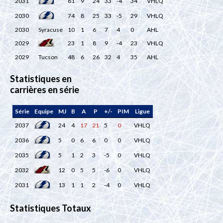
2031
81
9
24
33
-4
34
VHLQ
2030
74
8
25
33
-5
29
VHLQ
2030
Syracuse
10
1
6
7
4
0
AHL
2029
23
1
8
9
-4
23
VHLQ
2029
Tucson
48
6
26
32
4
35
AHL
Statistiques en
carrières en série
Série
Equipe
MJ
B
A
P
+/-
PIM
Ligue
2037
24
4
17
21
5
0
VHLQ
2036
5
0
6
6
0
0
VHLQ
2035
5
1
2
3
-5
0
VHLQ
2032
12
0
5
5
-6
0
VHLQ
2031
13
1
1
2
-4
0
VHLQ
Statistiques Totaux