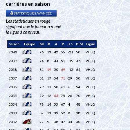
carrières en saison
STATISTIQUES AVANÇÉE
Les statistiques en rouge
signifient que le joueur a mené
la ligue à ce niveau
Saison
Equipe
MJ
B
A
P
+/-
PIM
Ligue
2040
76
13
42
55
-21
50
VHLQ
2039
74
8
43
51
-19
37
VHLQ
2038
81
19
50
69
-12
64
VHLQ
2037
81
17
54
71
29
50
VHLQ
2036
79
11
50
61
6
54
VHLQ
2035
79
12
63
75
26
70
VHLQ
2034
78
14
53
67
4
48
VHLQ
2033
82
13
39
52
0
38
VHLQ
2032
77
9
38
47
34
30
VHLQ