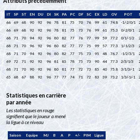
Attributs précédemment
IT
SP
ST
EN
DU
DI
SK
PA
PC
DF
SC
EX
LD
OV
POT
66
69
68
90
92
96
78
81
75
70
76
99
61
74.8
-1/-2/0/1
66
69
68
92
92
96
78
81
75
73
76
99
61
75.3
0/-2/0/1
68
71
70
94
92
96
80
82
77
76
77
99
59
77.2
0/1/-1/2
68
71
70
96
92
96
80
82
77
77
75
99
57
77.3
1/-1/2/3
68
71
70
94
92
96
80
82
77
75
73
95
48
76.7
-1/2/3/1
69
72
71
92
92
96
81
85
78
75
73
90
44
77.3
2/3/1/3
68
71
70
90
92
96
80
81
77
72
73
85
40
75.8
3/1/3/-1
65
68
67
88
92
96
77
77
74
71
72
83
39
73.2
1/3/-1/-1
Statistiques en carrière
par année
Les statistiques en rouge
signifient que le joueur a mené
la ligue à ce niveau
Saison
Equipe
MJ
B
A
P
+/-
PIM
Ligue