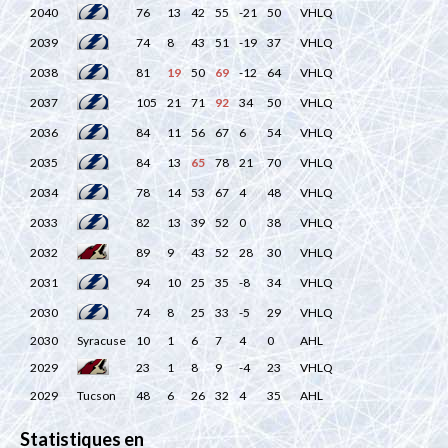
2040
76
13
42
55
-21
50
VHLQ
2039
74
8
43
51
-19
37
VHLQ
2038
81
19
50
69
-12
64
VHLQ
2037
105
21
71
92
34
50
VHLQ
2036
84
11
56
67
6
54
VHLQ
2035
84
13
65
78
21
70
VHLQ
2034
78
14
53
67
4
48
VHLQ
2033
82
13
39
52
0
38
VHLQ
2032
89
9
43
52
28
30
VHLQ
2031
94
10
25
35
-8
34
VHLQ
2030
74
8
25
33
-5
29
VHLQ
2030
Syracuse
10
1
6
7
4
0
AHL
2029
23
1
8
9
-4
23
VHLQ
2029
Tucson
48
6
26
32
4
35
AHL
Statistiques en