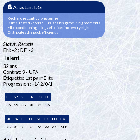
Assistant DG
Recherche contrat long terme
Battle-tested veteran — raises his game in big moments
Elite conditioning — logs elite ice time every night
Distributes the puck efficiently
Statut : Recotté
EN: -2 ; DF: -3
Talent
32 ans
Contrat: 9 - UFA
Étiquette: 1st pair/Elite
Progression : -1/-2/0/1
IT
SP
ST
EN
DU
DI
66
69
68
90
92
96
SK
PA
PC
DF
SC
EX
LD
OV
78
81
75
70
76
99
61
74.8