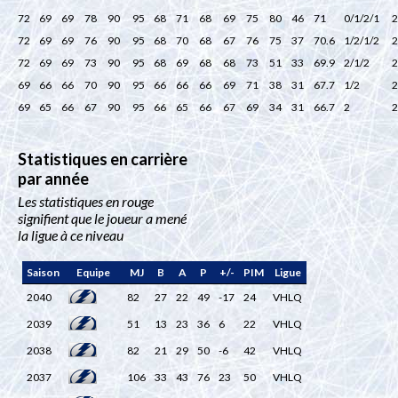
72
69
69
78
90
95
68
71
68
69
75
80
46
71
0/1/2/1
2
72
69
69
76
90
95
68
70
68
67
76
75
37
70.6
1/2/1/2
2
72
69
69
73
90
95
68
69
68
68
73
51
33
69.9
2/1/2
2
69
66
66
70
90
95
66
66
66
69
71
38
31
67.7
1/2
2
69
65
66
67
90
95
66
65
66
67
69
34
31
66.7
2
2
Statistiques en carrière
par année
Les statistiques en rouge
signifient que le joueur a mené
la ligue à ce niveau
Saison
Equipe
MJ
B
A
P
+/-
PIM
Ligue
2040
82
27
22
49
-17
24
VHLQ
2039
51
13
23
36
6
22
VHLQ
2038
82
21
29
50
-6
42
VHLQ
2037
106
33
43
76
23
50
VHLQ