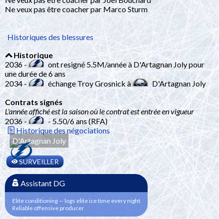
Ne veux pas être coacher par Marco Sturm
Historiques des blessures
Historique
2036 -
ont resigné 5.5M/année à D'Artagnan Joly pour
une durée de 6 ans
2034 -
échange Troy Grosnick à
D'Artagnan Joly
Contrats signés
L'année affiché est la saison où le contrat est entrée en vigueur
2036 -
- 5.50/6 ans (RFA)
Historique des négociations
D'Artagnan Joly
SURVEILLER
Assistant DG
Elite conditioning — logs elite ice time every night
Reliable offensive producer