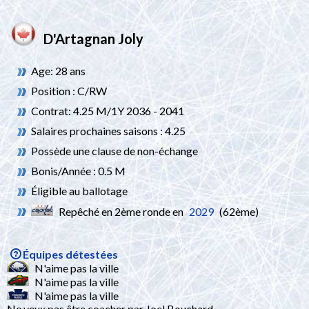
D'Artagnan Joly
Age: 28 ans
Position : C/RW
Contrat: 4.25 M/1Y 2036 - 2041
Salaires prochaines saisons : 4.25
Possède une clause de non-échange
Bonis/Année : 0.5 M
Éligible au ballotage
Repêché en 2ème ronde en
2029
(62ème)
Équipes détestées
N'aime pas la ville
N'aime pas la ville
N'aime pas la ville
Ne veux pas être coacher par Joel Bouchard