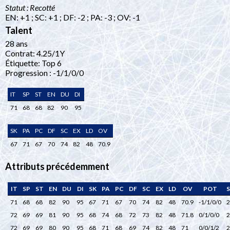
Statut : Recotté
EN: +1 ; SC: +1 ; DF: -2 ; PA: -3 ; OV: -1
Talent
28 ans
Contrat: 4.25/1Y
Étiquette: Top 6
Progression : -1/1/0/0
IT
SP
ST
EN
DU
DI
71
68
68
82
90
95
SK
PA
PC
DF
SC
EX
LD
OV
67
71
67
70
74
82
48
70.9
Attributs précédemment
IT
SP
ST
EN
DU
DI
SK
PA
PC
DF
SC
EX
LD
OV
POT
S
71
68
68
82
90
95
67
71
67
70
74
82
48
70.9
-1/1/0/0
2
72
69
69
81
90
95
68
74
68
72
73
82
48
71.8
0/1/0/0
2
72
69
69
80
90
95
68
71
68
69
74
82
48
71
0/0/1/2
2