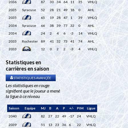
2036
87
30
34
64
11
35
VHLQ
2035
Syracuse
52
28
21
49
18
0
AHL
2035
65
19
28
47
1
39
VHLQ
2034
Syracuse
66
38
39
77
32
0
AHL
2034
24
2
4
6
-3
14
VHLQ
2033
Rochester
89
41
32
73
41
74
AHL
2033
12
0
2
2
-3
4
VHLQ
Statistiques en
carrières en saison
STATISTIQUES AVANÇÉE
Les statistiques en rouge
signifient que le joueur a mené
la ligue à ce niveau
Saison
Equipe
MJ
B
A
P
+/-
PIM
Ligue
2040
82
27
22
49
-17
24
VHLQ
2039
51
13
23
36
6
22
VHLQ