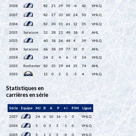
2038
82
21
29
50
-6
42
VHLQ
2037
82
27
33
60
24
50
VHLQ
2036
82
30
31
61
12
35
VHLQ
2035
Syracuse
52
28
21
49
18
0
AHL
2035
60
18
26
44
4
39
VHLQ
2034
Syracuse
66
38
39
77
32
0
AHL
2034
24
2
4
6
-3
14
VHLQ
2033
Rochester
82
35
29
64
35
74
AHL
2033
12
0
2
2
-3
4
VHLQ
Statistiques en
carrières en série
Série
Equipe
MJ
B
A
P
+/-
PIM
Ligue
2037
24
6
10
16
-1
0
VHLQ
2036
5
0
3
3
-1
0
VHLQ
2035
5
1
2
3
-3
0
VHLQ