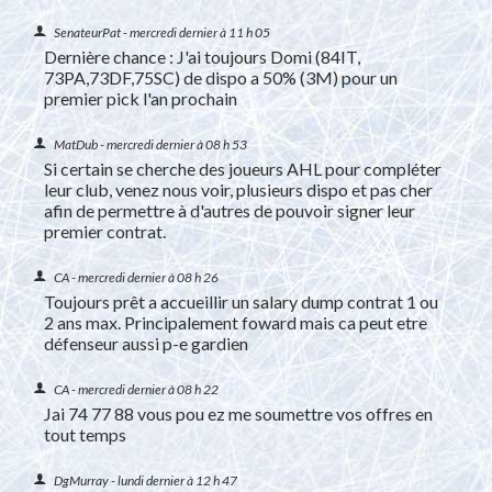
SenateurPat -
mercredi dernier à 11 h 05
Dernière chance : J'ai toujours Domi (84IT,
73PA,73DF,75SC) de dispo a 50% (3M) pour un
premier pick l'an prochain
MatDub -
mercredi dernier à 08 h 53
Si certain se cherche des joueurs AHL pour compléter
leur club, venez nous voir, plusieurs dispo et pas cher
afin de permettre à d'autres de pouvoir signer leur
premier contrat.
CA -
mercredi dernier à 08 h 26
Toujours prêt a accueillir un salary dump contrat 1 ou
2 ans max. Principalement foward mais ca peut etre
défenseur aussi p-e gardien
CA -
mercredi dernier à 08 h 22
Jai 74 77 88 vous pou ez me soumettre vos offres en
tout temps
DgMurray -
lundi dernier à 12 h 47