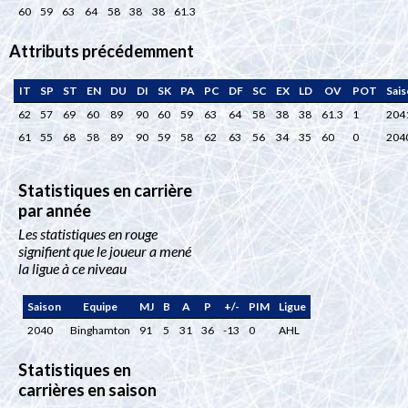
60
59
63
64
58
38
38
61.3
Attributs précédemment
IT
SP
ST
EN
DU
DI
SK
PA
PC
DF
SC
EX
LD
OV
POT
Sai
62
57
69
60
89
90
60
59
63
64
58
38
38
61.3
1
204
61
55
68
58
89
90
59
58
62
63
56
34
35
60
0
204
Statistiques en carrière
par année
Les statistiques en rouge
signifient que le joueur a mené
la ligue à ce niveau
Saison
Equipe
MJ
B
A
P
+/-
PIM
Ligue
2040
Binghamton
91
5
31
36
-13
0
AHL
Statistiques en
carrières en saison