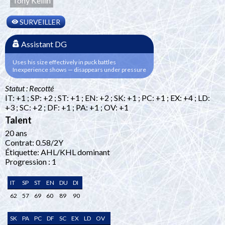
Tony Kellin
SURVEILLER
Assistant DG
Uses his size effectively in puck battles
Inexperience shows — disappears under pressure
Statut : Recotté
IT: +1 ; SP: +2 ; ST: +1 ; EN: +2 ; SK: +1 ; PC: +1 ; EX: +4 ; LD:
+3 ; SC: +2 ; DF: +1 ; PA: +1 ; OV: +1
Talent
20 ans
Contrat: 0.58/2Y
Étiquette: AHL/KHL dominant
Progression : 1
IT
SP
ST
EN
DU
DI
62
57
69
60
89
90
SK
PA
PC
DF
SC
EX
LD
OV