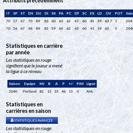
Attributs précédemment
IT
SP
ST
EN
DU
DI
SK
PA
PC
DF
SC
EX
LD
OV
POT
Sai
70
57
67
70
89
83
60
60
62
67
60
45
39
63.7
1
204
70
56
67
68
89
83
59
60
62
65
60
41
39
63
0
204
Statistiques en carrière
par année
Les statistiques en rouge
signifient que le joueur a mené
la ligue à ce niveau
Saison
Equipe
MJ
B
A
P
+/-
PIM
Ligue
2040
Portland
82
13
33
46
13
0
AHL
Statistiques en
carrières en saison
STATISTIQUES AVANÇÉE
Les statistiques en rouge