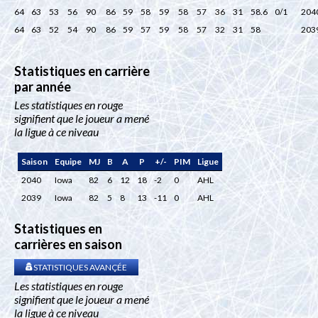
64
63
53
56
90
86
59
58
59
58
57
36
31
58.6
0/1
204
64
63
52
54
90
86
59
57
59
58
57
32
31
58
203
Statistiques en carrière
par année
Les statistiques en rouge
signifient que le joueur a mené
la ligue à ce niveau
Saison
Equipe
MJ
B
A
P
+/-
PIM
Ligue
2040
Iowa
82
6
12
18
-2
0
AHL
2039
Iowa
82
5
8
13
-11
0
AHL
Statistiques en
carrières en saison
STATISTIQUES AVANÇÉE
Les statistiques en rouge
signifient que le joueur a mené
la ligue à ce niveau