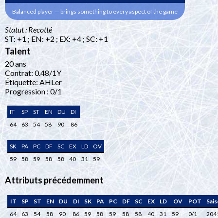
Balanced player — brings something to every aspect of the game
Statut : Recotté
ST: +1 ; EN: +2 ; EX: +4 ; SC: +1
Talent
20 ans
Contrat: 0.48/1Y
Étiquette: AHLer
Progression : 0/1
IT
SP
ST
EN
DU
DI
64
63
54
58
90
86
SK
PA
PC
DF
SC
EX
LD
OV
59
58
59
58
58
40
31
59
Attributs précédemment
IT
SP
ST
EN
DU
DI
SK
PA
PC
DF
SC
EX
LD
OV
POT
Sai
64
63
54
58
90
86
59
58
59
58
58
40
31
59
0/1
204