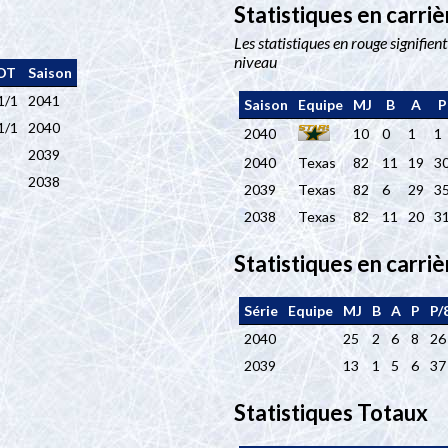
Statistiques en carriè
Les statistiques en rouge signifient
niveau
OT
Saison
1/1
2041
Saison
Equipe
MJ
B
A
P
1/1
2040
2040
10
0
1
1
2039
2040
Texas
82
11
19
3
2038
2039
Texas
82
6
29
3
2038
Texas
82
11
20
3
Statistiques en carriè
Série
Equipe
MJ
B
A
P
P/
2040
25
2
6
8
26
2039
13
1
5
6
37
Statistiques Totaux