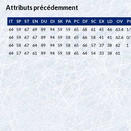
Attributs précédemment
IT
SP
ST
EN
DU
DI
SK
PA
PC
DF
SC
EX
LD
OV
P
64
59
67
69
89
94
59
59
65
68
61
45
46
63.4
1/
64
59
67
67
89
94
59
58
65
66
58
41
41
62.6
0/
64
58
67
64
89
94
59
58
65
66
57
37
38
62
1
64
57
67
61
89
94
59
58
65
64
54
33
38
61