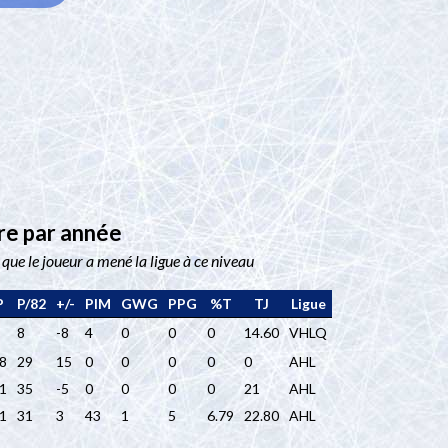
ère par année
t que le joueur a mené la ligue à ce niveau
P
P/82
+/-
PIM
GWG
PPG
%T
TJ
Ligue
8
-8
4
0
0
0
14.60
VHLQ
8
29
15
0
0
0
0
0
AHL
1
35
-5
0
0
0
0
21
AHL
1
31
3
43
1
5
6.79
22.80
AHL