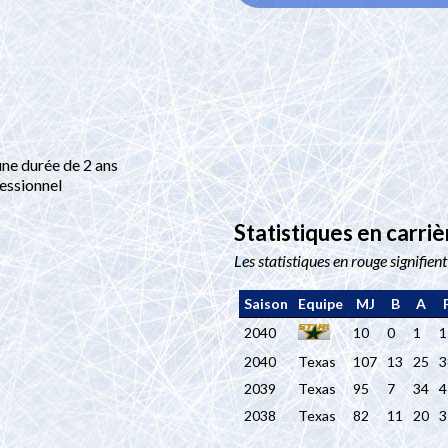
ne durée de 2 ans
essionnel
Statistiques en carri
Les statistiques en rouge signifien
Saison
Equipe
MJ
B
A
2040
10
0
1
1
2040
Texas
107
13
25
3
2039
Texas
95
7
34
4
2038
Texas
82
11
20
3