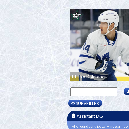
Mikko Kokkonen
SURVEILLER
Assistant DG
All-around contributor — no glaring