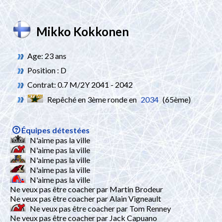
Mikko Kokkonen
Age: 23 ans
Position : D
Contrat: 0.7 M/2Y 2041 - 2042
Repêché en 3ème ronde en
2034
(65ème)
Équipes détestées
N'aime pas la ville
N'aime pas la ville
N'aime pas la ville
N'aime pas la ville
N'aime pas la ville
Ne veux pas être coacher par Martin Brodeur
Ne veux pas être coacher par Alain Vigneault
Ne veux pas être coacher par Tom Renney
Ne veux pas être coacher par Jack Capuano