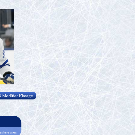
Modifier l\'image
 weaknesses