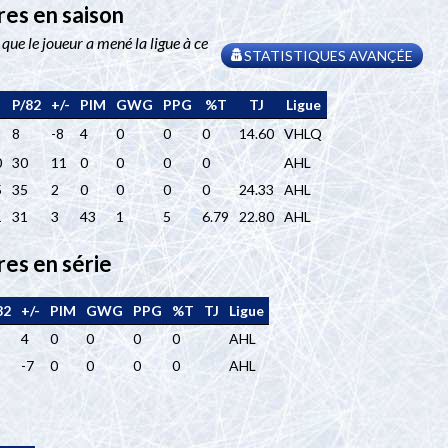
res en saison
 que le joueur a mené la ligue à ce
STATISTIQUES AVANÇÉE
P/82
+/-
PIM
GWG
PPG
%T
TJ
Ligue
8
-8
4
0
0
0
14.60
VHLQ
0
30
11
0
0
0
0
AHL
5
35
2
0
0
0
0
24.33
AHL
1
31
3
43
1
5
6.79
22.80
AHL
res en série
82
+/-
PIM
GWG
PPG
%T
TJ
Ligue
4
0
0
0
0
AHL
-7
0
0
0
0
AHL