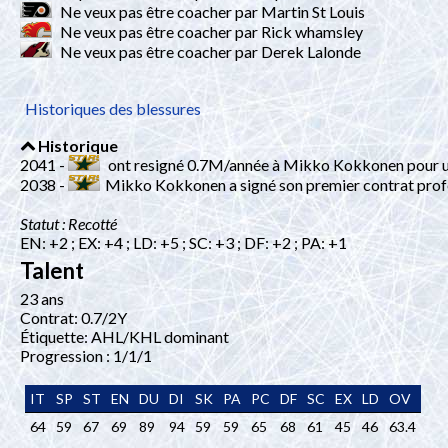
Ne veux pas être coacher par Martin St Louis
Ne veux pas être coacher par Rick whamsley
Ne veux pas être coacher par Derek Lalonde
Historiques des blessures
Historique
2041 -
ont resigné 0.7M/année à Mikko Kokkonen pour u
2038 -
Mikko Kokkonen a signé son premier contrat prof
Statut : Recotté
EN: +2 ; EX: +4 ; LD: +5 ; SC: +3 ; DF: +2 ; PA: +1
Talent
23 ans
Contrat: 0.7/2Y
Étiquette: AHL/KHL dominant
Progression : 1/1/1
IT
SP
ST
EN
DU
DI
SK
PA
PC
DF
SC
EX
LD
OV
64
59
67
69
89
94
59
59
65
68
61
45
46
63.4