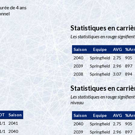
urée de 4 ans
onnel
Statistiques en carri
Les statistiques en rouge signifien
Saison
Equipe
AVG
%Arr
2040
Springfield
2.75
905
2039
Springfield
2.96
897
2038
Springfield
3.07
894
Statistiques en carriè
Les statistiques en rouge signifient
niveau
OT
Saison
Saison
Equipe
AVG
%Arr
1/1
2041
2040
Springfield
2.75
905
1/1
2040
2039
Springfield
2.96
897