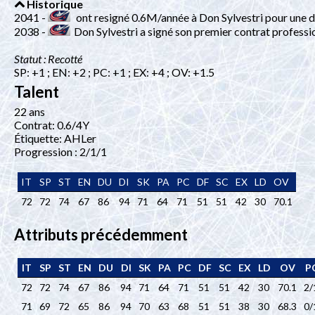
Historique
2041 -
ont resigné 0.6M/année à Don Sylvestri pour une d
2038 -
Don Sylvestri a signé son premier contrat professi
Statut : Recotté
SP: +1 ; EN: +2 ; PC: +1 ; EX: +4 ; OV: +1.5
Talent
22 ans
Contrat: 0.6/4Y
Étiquette: AHLer
Progression : 2/1/1
IT
SP
ST
EN
DU
DI
SK
PA
PC
DF
SC
EX
LD
OV
72
72
74
67
86
94
71
64
71
51
51
42
30
70.1
Attributs précédemment
IT
SP
ST
EN
DU
DI
SK
PA
PC
DF
SC
EX
LD
OV
P
72
72
74
67
86
94
71
64
71
51
51
42
30
70.1
2/
71
69
72
65
86
94
70
63
68
51
51
38
30
68.3
0/