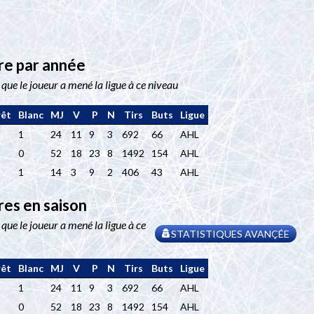
ère par année
t que le joueur a mené la ligue à ce niveau
êt
Blanc
MJ
V
P
N
Tirs
Buts
Ligue
1
24
11
9
3
692
66
AHL
0
52
18
23
8
1492
154
AHL
1
14
3
9
2
406
43
AHL
res en saison
 que le joueur a mené la ligue à ce
STATISTIQUES AVANÇÉE
êt
Blanc
MJ
V
P
N
Tirs
Buts
Ligue
1
24
11
9
3
692
66
AHL
0
52
18
23
8
1492
154
AHL