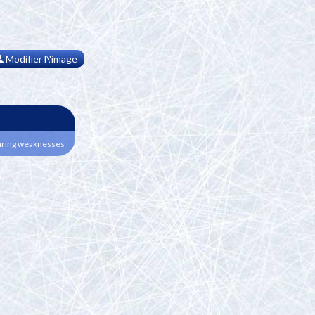
Modifier l\'image
laring weaknesses