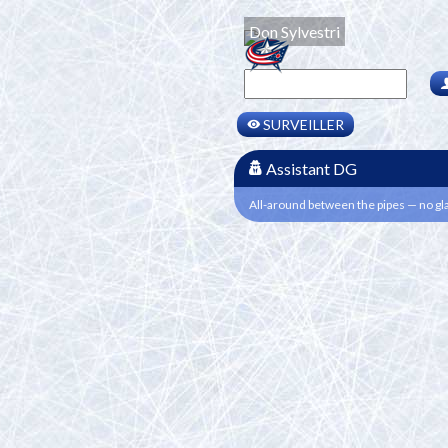
Don Sylvestri
SURVEILLER
Assistant DG
All-around between the pipes — no g