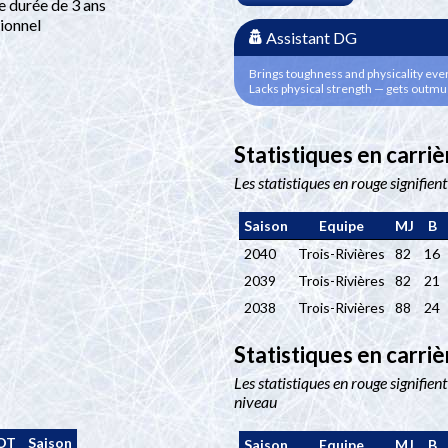
 durée de 3 ans
ionnel
Assistant DG
Brings toughness and physicality ever
Lacks physical strength — gets outm
Statistiques en carri
Les statistiques en rouge signifien
Saison
Equipe
MJ
B
2040
Trois-Rivières
82
16
2039
Trois-Rivières
82
21
2038
Trois-Rivières
88
24
Statistiques en carriè
Les statistiques en rouge signifient
niveau
OT
Saison
Saison
Equipe
MJ
B