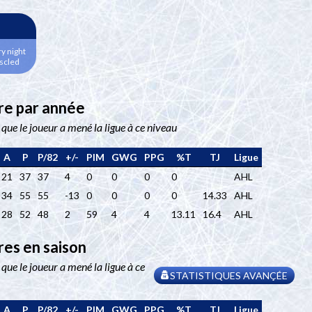
y night
uscled
ère par année
t que le joueur a mené la ligue à ce niveau
A
P
P/82
+/-
PIM
GWG
PPG
%T
TJ
Ligue
21
37
37
4
0
0
0
0
AHL
34
55
55
-13
0
0
0
0
14.33
AHL
28
52
48
2
59
4
4
13.11
16.4
AHL
res en saison
 que le joueur a mené la ligue à ce
STATISTIQUES AVANÇÉE
A
P
P/82
+/-
PIM
GWG
PPG
%T
TJ
Ligue