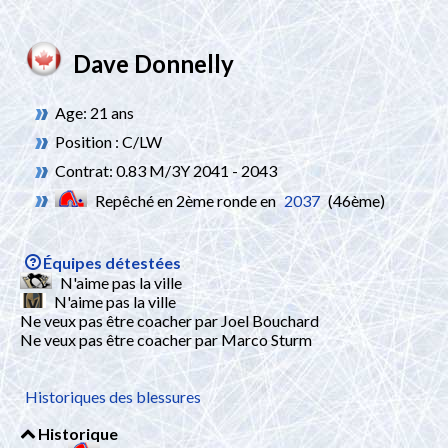
Dave Donnelly
Age: 21 ans
Position : C/LW
Contrat: 0.83 M/3Y 2041 - 2043
Repêché en 2ème ronde en
2037
(46ème)
Équipes détestées
N'aime pas la ville
N'aime pas la ville
Ne veux pas être coacher par Joel Bouchard
Ne veux pas être coacher par Marco Sturm
Historiques des blessures
Historique