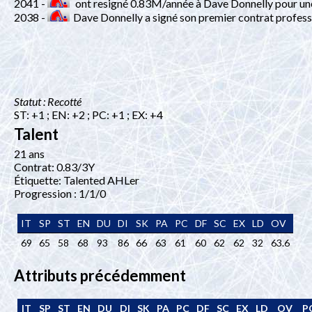
2041 -
ont resigné 0.83M/année à Dave Donnelly pour une
2038 -
Dave Donnelly a signé son premier contrat profess
Statut : Recotté
ST: +1 ; EN: +2 ; PC: +1 ; EX: +4
Talent
21 ans
Contrat: 0.83/3Y
Étiquette: Talented AHLer
Progression : 1/1/0
IT
SP
ST
EN
DU
DI
SK
PA
PC
DF
SC
EX
LD
OV
69
65
58
68
93
86
66
63
61
60
62
62
32
63.6
Attributs précédemment
IT
SP
ST
EN
DU
DI
SK
PA
PC
DF
SC
EX
LD
OV
P