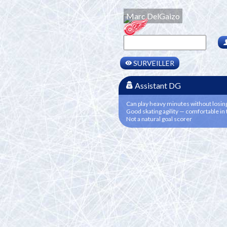
Marc DelGaizo
SURVEILLER
Assistant DG
Can play heavy minutes without losin
Good skating agility — comfortable in 
Not a natural goal scorer