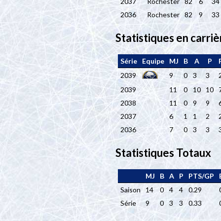
2037
Rochester
82
6
34
2036
Rochester
82
9
33
Statistiques en carriè
Série
Equipe
MJ
B
A
P
2039
9
0
3
3
2039
11
0
10
10
2038
11
0
9
9
2037
6
1
1
2
2036
7
0
3
3
Statistiques Totaux
MJ
B
A
P
PTS/GP
Saison
14
0
4
4
0.29
Série
9
0
3
3
0.33