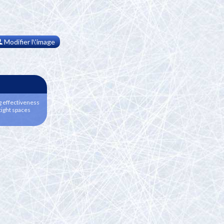
Modifier l\'image
g effectiveness
tight spaces