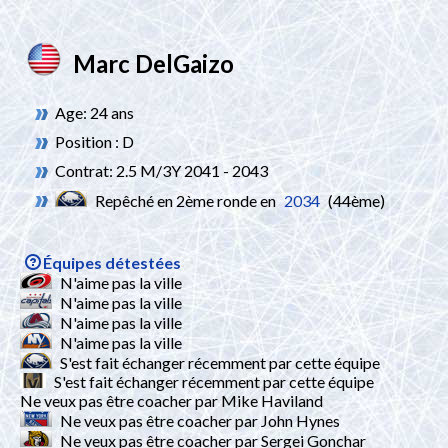
Marc DelGaizo
Age: 24 ans
Position : D
Contrat: 2.5 M/3Y 2041 - 2043
Repêché en 2ème ronde en
2034
(44ème)
Équipes détestées
N'aime pas la ville
N'aime pas la ville
N'aime pas la ville
N'aime pas la ville
S'est fait échanger récemment par cette équipe
S'est fait échanger récemment par cette équipe
Ne veux pas être coacher par Mike Haviland
Ne veux pas être coacher par John Hynes
Ne veux pas être coacher par Sergei Gonchar