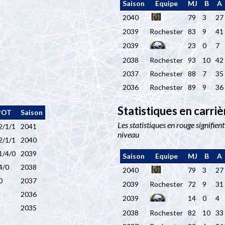
Saison
Equipe
MJ
B
A
2040
79
3
27
2039
Rochester
83
9
41
2039
23
0
7
2038
Rochester
93
10
42
2037
Rochester
88
7
35
2036
Rochester
89
9
36
Statistiques en carriè
POT
Saison
Les statistiques en rouge signifient
2/1/1
2041
niveau
2/1/1
2040
1/4/0
2039
Saison
Equipe
MJ
B
A
4/0
2038
2040
79
3
27
0
2037
2039
Rochester
72
9
31
2036
2039
14
0
4
2035
2038
Rochester
82
10
33