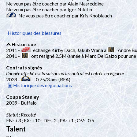
Ne veux pas être coacher par Alain Nasreddine
Ne veux pas être coacher par Igor Nikitin
Ne veux pas être coacher par Kris Knoblauch
Historiques des blessures
Historique
2041 -
échange Kirby Dach, Jakub Vrana à
Andre Bu
2041 -
ont resigné 2.5M/année à Marc DelGaizo pour une 
Contrats signés
L'année affiché est la saison où le contrat est entrée en vigueur
2038 -
- 0.75/3 ans (RFA)
Historique des négociations
Coupe Stanley
2039 - Buffalo
Statut : Recotté
EN: +3 ; EX: +10 ; DF: -2 ; PA: +1 ; OV: -0.5
Talent