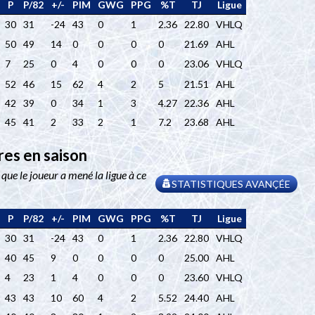
P
P/82
+/-
PIM
GWG
PPG
%T
TJ
Ligue
30
31
-24
43
0
1
2.36
22.80
VHLQ
50
49
14
0
0
0
0
21.69
AHL
7
25
0
4
0
0
0
23.06
VHLQ
52
46
15
62
4
2
5
21.51
AHL
42
39
0
34
1
3
4.27
22.36
AHL
45
41
2
33
2
1
7.2
23.68
AHL
res en saison
 que le joueur a mené la ligue à ce
STATISTIQUES AVANÇÉE
P
P/82
+/-
PIM
GWG
PPG
%T
TJ
Ligue
30
31
-24
43
0
1
2.36
22.80
VHLQ
40
45
9
0
0
0
0
25.00
AHL
4
23
1
4
0
0
0
23.60
VHLQ
43
43
10
60
4
2
5.52
24.40
AHL