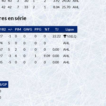
40
40
3
30
1
2
3.92
24.00
AHL
42
42
7
33
2
1
8.04
25.70
AHL
res en série
P/82
+/-
PIM
GWG
PPG
%T
TJ
Ligue
27
-1
0
0
0
0
22.22
VHLQ
74
5
0
0
0
0
AHL
67
5
2
0
0
0
0.00
AHL
27
-3
4
0
1
9.09
0.00
AHL
35
-5
0
0
0
0
0.00
AHL
B/GP
0
0