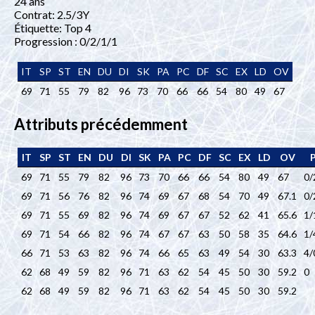
24 ans
Contrat: 2.5/3Y
Étiquette: Top 4
Progression : 0/2/1/1
IT
SP
ST
EN
DU
DI
SK
PA
PC
DF
SC
EX
LD
OV
69
71
55
79
82
96
73
70
66
66
54
80
49
67
Attributs précédemment
IT
SP
ST
EN
DU
DI
SK
PA
PC
DF
SC
EX
LD
OV
69
71
55
79
82
96
73
70
66
66
54
80
49
67
0/
69
71
56
76
82
96
74
69
67
68
54
70
49
67.1
0/
69
71
55
69
82
96
74
69
67
67
52
62
41
65.6
1/
69
71
54
66
82
96
74
67
67
63
50
58
35
64.6
1/
66
71
53
63
82
96
74
66
65
63
49
54
30
63.3
4/
62
68
49
59
82
96
71
63
62
54
45
50
30
59.2
0
62
68
49
59
82
96
71
63
62
54
45
50
30
59.2