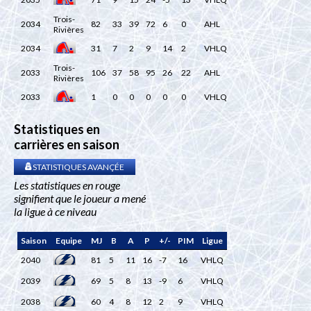
Trois-
2034
82
33
39
72
6
0
AHL
Rivières
2034
31
7
2
9
14
2
VHLQ
Trois-
2033
106
37
58
95
26
22
AHL
Rivières
2033
1
0
0
0
0
0
VHLQ
Statistiques en
carrières en saison
STATISTIQUES AVANÇÉE
Les statistiques en rouge
signifient que le joueur a mené
la ligue à ce niveau
Saison
Equipe
MJ
B
A
P
+/-
PIM
Ligue
2040
81
5
11
16
-7
16
VHLQ
2039
69
5
8
13
-9
6
VHLQ
2038
60
4
8
12
2
9
VHLQ