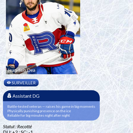
Jean-Seb Dea
SURVEILLER
Assistant DG
Battle-tested veteran — raises his game in big moments
Physically punishing presence on the ice
Reliable for big minutes night after night
Statut : Recotté
DU: +2 ; SC: -1