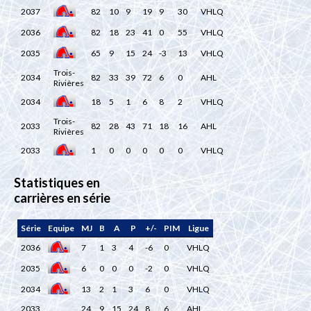
2037
82
10
9
19
9
30
VHLQ
2036
82
18
23
41
0
55
VHLQ
2035
65
9
15
24
-3
13
VHLQ
Trois-
2034
82
33
39
72
6
0
AHL
Rivières
2034
18
5
1
6
8
2
VHLQ
Trois-
2033
82
28
43
71
18
16
AHL
Rivières
2033
1
0
0
0
0
0
VHLQ
Statistiques en
carrières en série
Série
Equipe
MJ
B
A
P
+/-
PIM
Ligue
2036
7
1
3
4
-6
0
VHLQ
2035
6
0
0
0
-2
0
VHLQ
2034
13
2
1
3
6
0
VHLQ
2033
24
9
15
24
8
6
AHL