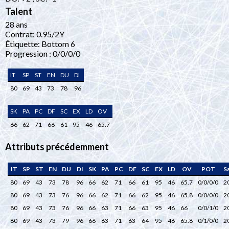
Talent
28 ans
Contrat: 0.95/2Y
Étiquette: Bottom 6
Progression : 0/0/0/0
IT
SP
ST
EN
DU
DI
80
69
43
73
78
96
SK
PA
PC
DF
SC
EX
LD
OV
66
62
71
66
61
95
46
65.7
Attributs précédemment
IT
SP
ST
EN
DU
DI
SK
PA
PC
DF
SC
EX
LD
OV
POT
S
80
69
43
73
78
96
66
62
71
66
61
95
46
65.7
0/0/0/0
2
80
69
43
73
76
96
66
62
71
66
62
95
46
65.8
0/0/0/0
2
80
69
43
73
76
96
66
63
71
66
63
95
46
66
0/0/1/0
2
80
69
43
73
79
96
66
63
71
63
64
95
46
65.8
0/1/0/0
2