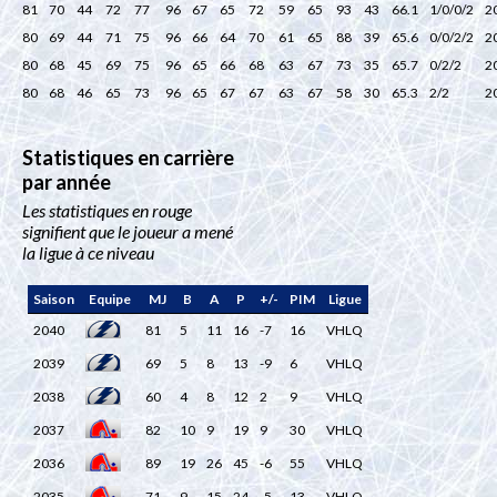
81
70
44
72
77
96
67
65
72
59
65
93
43
66.1
1/0/0/2
2
80
69
44
71
75
96
66
64
70
61
65
88
39
65.6
0/0/2/2
2
80
68
45
69
75
96
65
66
68
63
67
73
35
65.7
0/2/2
2
80
68
46
65
73
96
65
67
67
63
67
58
30
65.3
2/2
2
Statistiques en carrière
par année
Les statistiques en rouge
signifient que le joueur a mené
la ligue à ce niveau
Saison
Equipe
MJ
B
A
P
+/-
PIM
Ligue
2040
81
5
11
16
-7
16
VHLQ
2039
69
5
8
13
-9
6
VHLQ
2038
60
4
8
12
2
9
VHLQ
2037
82
10
9
19
9
30
VHLQ
2036
89
19
26
45
-6
55
VHLQ
2035
71
9
15
24
-5
13
VHLQ