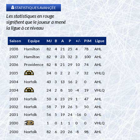
STATISTIQUES AVANÇÉE
Les statistiques en rouge
signifient que le joueur a mené
la ligue à ce niveau
Saison
Equipe
MJ
B
A
P
+/-
PIM
Ligue
2038
Hamilton
82
4
21
25
4
78
AHL
2037
Hamilton
82
9
23
32
3
100
AHL
2036
Providence
82
8
21
29
10
74
AHL
2035
34
0
2
2
-7
32
VHLQ
2034
Norfolk
43
3
13
16
2
0
AHL
2034
24
2
8
10
-4
19
VHLQ
2033
Norfolk
50
6
23
29
1
47
AHL
2032
Norfolk
58
7
19
26
5
50
AHL
2031
Norfolk
56
5
19
24
-16
0
AHL
2030
1
0
1
1
0
0
VHLQ
2030
Norfolk
82
6
20
26
-8
98
AHL