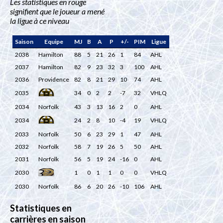
Les statistiques en rouge
signifient que le joueur a mené
la ligue à ce niveau
Saison
Equipe
MJ
B
A
P
+/-
PIM
Ligue
2038
Hamilton
88
5
21
26
1
84
AHL
2037
Hamilton
82
9
23
32
3
100
AHL
2036
Providence
82
8
21
29
10
74
AHL
2035
34
0
2
2
-7
32
VHLQ
2034
Norfolk
43
3
13
16
2
0
AHL
2034
24
2
8
10
-4
19
VHLQ
2033
Norfolk
50
6
23
29
1
47
AHL
2032
Norfolk
58
7
19
26
5
50
AHL
2031
Norfolk
56
5
19
24
-16
0
AHL
2030
1
0
1
1
0
0
VHLQ
2030
Norfolk
86
6
20
26
-10
106
AHL
Statistiques en
carrières en saison