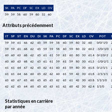
SK
PA
PC
DF
SC
EX
LD
OV
59
59
58
60
59
80
32
60
Attributs précédemment
IT
SP
ST
EN
DU
DI
SK
PA
PC
DF
SC
EX
LD
OV
POT
59
59
61
66
62
65
59
59
58
60
59
80
32
60
0/0/-1/0
59
59
61
68
62
65
59
59
58
60
59
80
32
60.2
-1/0/-1/0
60
60
63
68
62
65
61
61
59
61
60
80
30
61.4
0/-1/0/-2
60
60
63
68
62
65
61
61
59
61
59
80
30
61.3
-1/0/-2/1
61
61
64
67
62
65
62
61
60
61
59
80
30
61.8
0/-2/1/1
61
61
64
66
60
65
62
62
60
61
59
42
30
61.8
-2/1/1/1
63
63
67
65
60
65
65
65
62
63
61
42
30
63.8
1/1/1/0
62
62
65
64
60
65
63
63
61
62
60
42
30
62.4
1/1/0
Statistiques en carrière
par année