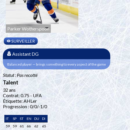
Parker Wotherspoon
SURVEILLER
Assistant DG
Balanced player — brings something to every aspect of the game
Statut : Pas recotté
Talent
32 ans
Contrat: 0.75 - UFA
Étiquette: AHLer
Progression : 0/0/-1/0
IT
SP
ST
EN
DU
DI
59
59
61
66
62
65