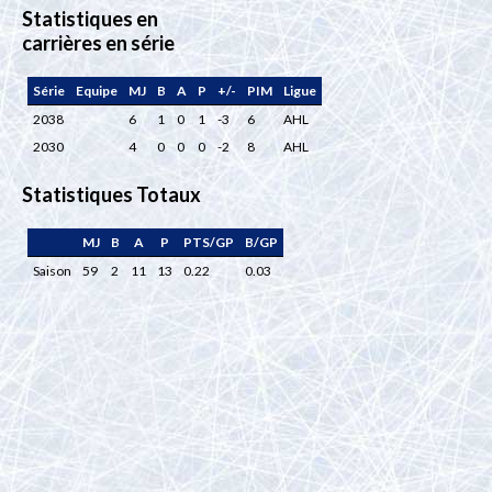
Statistiques en
carrières en série
Série
Equipe
MJ
B
A
P
+/-
PIM
Ligue
2038
6
1
0
1
-3
6
AHL
2030
4
0
0
0
-2
8
AHL
Statistiques Totaux
MJ
B
A
P
PTS/GP
B/GP
Saison
59
2
11
13
0.22
0.03