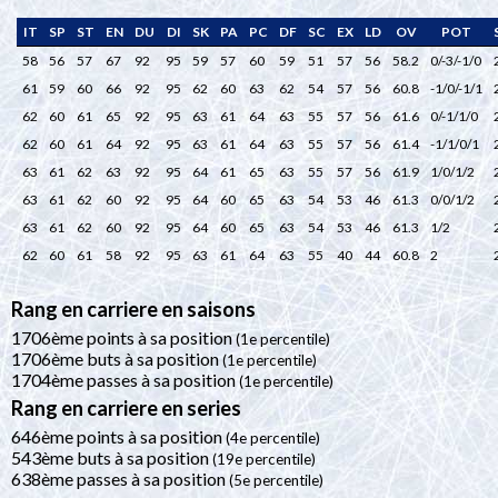
IT
SP
ST
EN
DU
DI
SK
PA
PC
DF
SC
EX
LD
OV
POT
58
56
57
67
92
95
59
57
60
59
51
57
56
58.2
0/-3/-1/0
61
59
60
66
92
95
62
60
63
62
54
57
56
60.8
-1/0/-1/1
62
60
61
65
92
95
63
61
64
63
55
57
56
61.6
0/-1/1/0
62
60
61
64
92
95
63
61
64
63
55
57
56
61.4
-1/1/0/1
63
61
62
63
92
95
64
61
65
63
55
57
56
61.9
1/0/1/2
63
61
62
60
92
95
64
60
65
63
54
53
46
61.3
0/0/1/2
63
61
62
60
92
95
64
60
65
63
54
53
46
61.3
1/2
62
60
61
58
92
95
63
61
64
63
55
40
44
60.8
2
Rang en carriere en saisons
1706ème points à sa position
(1e percentile)
1706ème buts à sa position
(1e percentile)
1704ème passes à sa position
(1e percentile)
Rang en carriere en series
646ème points à sa position
(4e percentile)
543ème buts à sa position
(19e percentile)
638ème passes à sa position
(5e percentile)