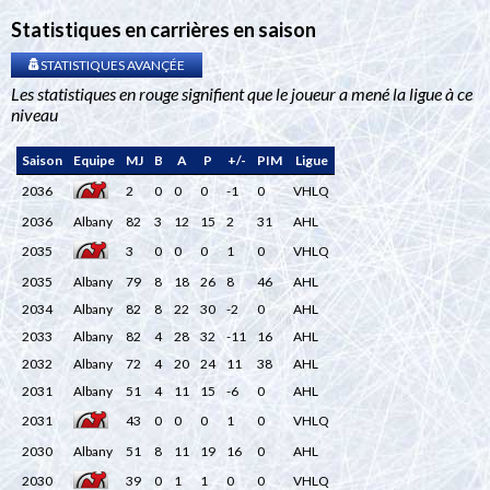
Statistiques en carrières en saison
STATISTIQUES AVANÇÉE
Les statistiques en rouge signifient que le joueur a mené la ligue à ce
niveau
Saison
Equipe
MJ
B
A
P
+/-
PIM
Ligue
2036
2
0
0
0
-1
0
VHLQ
2036
Albany
82
3
12
15
2
31
AHL
2035
3
0
0
0
1
0
VHLQ
2035
Albany
79
8
18
26
8
46
AHL
2034
Albany
82
8
22
30
-2
0
AHL
2033
Albany
82
4
28
32
-11
16
AHL
2032
Albany
72
4
20
24
11
38
AHL
2031
Albany
51
4
11
15
-6
0
AHL
2031
43
0
0
0
1
0
VHLQ
2030
Albany
51
8
11
19
16
0
AHL
2030
39
0
1
1
0
0
VHLQ