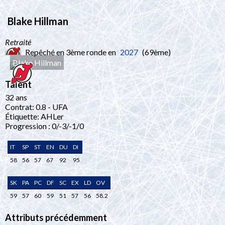
Blake Hillman
Retraité
Repêché en 3ème ronde en
2027
(69ème)
Blake Hillman
Talent
32 ans
Contrat: 0.8 - UFA
Étiquette: AHLer
Progression : 0/-3/-1/0
IT
SP
ST
EN
DU
DI
58
56
57
67
92
95
SK
PA
PC
DF
SC
EX
LD
OV
59
57
60
59
51
57
56
58.2
Attributs précédemment