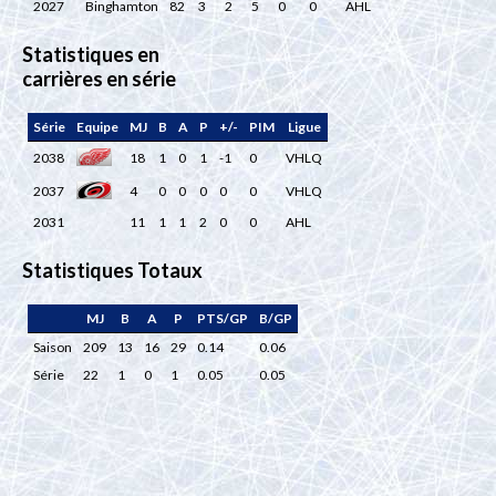
2027
Binghamton
82
3
2
5
0
0
AHL
Statistiques en
carrières en série
Série
Equipe
MJ
B
A
P
+/-
PIM
Ligue
2038
18
1
0
1
-1
0
VHLQ
2037
4
0
0
0
0
0
VHLQ
2031
11
1
1
2
0
0
AHL
Statistiques Totaux
MJ
B
A
P
PTS/GP
B/GP
Saison
209
13
16
29
0.14
0.06
Série
22
1
0
1
0.05
0.05