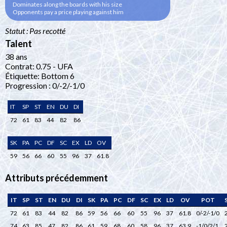
Dominates along the boards with his size
Opponents pay a price playing against him
Statut : Pas recotté
Talent
38 ans
Contrat: 0.75 - UFA
Étiquette: Bottom 6
Progression : 0/-2/-1/0
IT
SP
ST
EN
DU
DI
72
61
83
44
82
86
SK
PA
PC
DF
SC
EX
LD
OV
59
56
66
60
55
96
37
61.8
Attributs précédemment
IT
SP
ST
EN
DU
DI
SK
PA
PC
DF
SC
EX
LD
OV
POT
72
61
83
44
82
86
59
56
66
60
55
96
37
61.8
0/-2/-1/0
74
63
85
47
82
86
61
59
68
60
58
96
37
63.9
-1/0/2/1