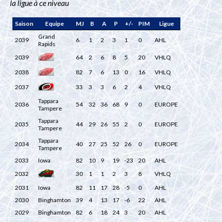
la ligue à ce niveau
Saison
Equipe
MJ
B
A
P
+/-
PIM
Ligue
Grand
2039
6
1
2
3
1
0
AHL
Rapids
2039
64
2
6
8
5
20
VHLQ
2038
82
7
6
13
0
16
VHLQ
2037
33
3
3
6
2
4
VHLQ
Tappara
2036
54
32
36
68
9
0
EUROPE
Tampere
Tappara
2035
44
29
26
55
2
0
EUROPE
Tampere
Tappara
2034
40
27
25
52
26
0
EUROPE
Tampere
2033
Iowa
82
10
9
19
-23
20
AHL
2032
30
1
1
2
3
8
VHLQ
2031
Iowa
82
11
17
28
-5
0
AHL
2030
Binghamton
39
4
13
17
-6
22
AHL
2029
Binghamton
82
6
18
24
3
20
AHL