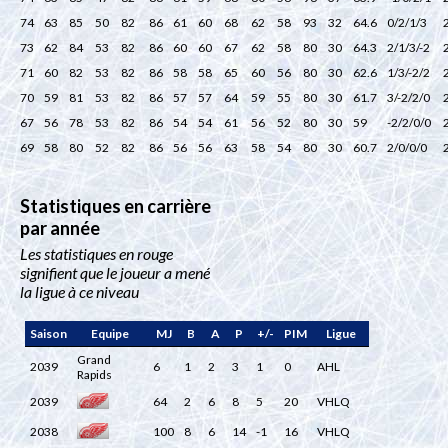
74
63
85
50
82
86
61
60
68
62
58
93
32
64.6
0/2/1/3
73
62
84
53
82
86
60
60
67
62
58
80
30
64.3
2/1/3/-2
71
60
82
53
82
86
58
58
65
60
56
80
30
62.6
1/3/-2/2
70
59
81
53
82
86
57
57
64
59
55
80
30
61.7
3/-2/2/0
67
56
78
53
82
86
54
54
61
56
52
80
30
59
-2/2/0/0
69
58
80
52
82
86
56
56
63
58
54
80
30
60.7
2/0/0/0
Statistiques en carrière
par année
Les statistiques en rouge
signifient que le joueur a mené
la ligue à ce niveau
Saison
Equipe
MJ
B
A
P
+/-
PIM
Ligue
Grand
2039
6
1
2
3
1
0
AHL
Rapids
2039
64
2
6
8
5
20
VHLQ
2038
100
8
6
14
-1
16
VHLQ