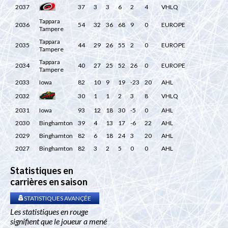
2037
37
3
3
6
2
4
VHLQ
Tappara
2036
54
32
36
68
9
0
EUROPE
Tampere
Tappara
2035
44
29
26
55
2
0
EUROPE
Tampere
Tappara
2034
40
27
25
52
26
0
EUROPE
Tampere
2033
Iowa
82
10
9
19
-23
20
AHL
2032
30
1
1
2
3
8
VHLQ
2031
Iowa
93
12
18
30
-5
0
AHL
2030
Binghamton
39
4
13
17
-6
22
AHL
2029
Binghamton
82
6
18
24
3
20
AHL
2027
Binghamton
82
3
2
5
0
0
AHL
Statistiques en
carrières en saison
STATISTIQUES AVANÇÉE
Les statistiques en rouge
signifient que le joueur a mené