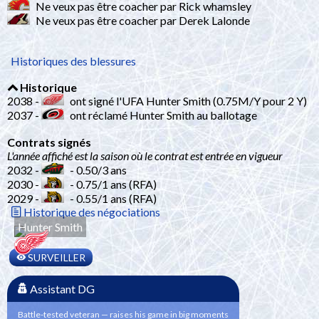
Ne veux pas être coacher par Rick whamsley
Ne veux pas être coacher par Derek Lalonde
Historiques des blessures
Historique
2038 -
ont signé l'UFA Hunter Smith (0.75M/Y pour 2 Y)
2037 -
ont réclamé Hunter Smith au ballotage
Contrats signés
L'année affiché est la saison où le contrat est entrée en vigueur
2032 -
- 0.50/3 ans
2030 -
- 0.75/1 ans (RFA)
2029 -
- 0.55/1 ans (RFA)
Historique des négociations
Hunter Smith
SURVEILLER
Assistant DG
Battle-tested veteran — raises his game in big moments